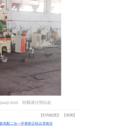
ujuanji.html 转载请注明出处
【
打印此页
】 【
关闭
】
7套高配二合一开卷矫正机出货南京