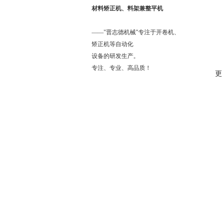
材料矫正机、料架兼整平机
——"晋志德机械"专注于开卷机、
矫正机等自动化
设备的研发生产。
专注、专业、高品质！
更