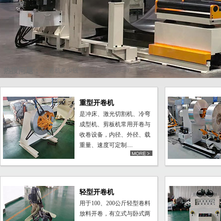
热搜问题：
开卷机多少钱一台？
2024-09-30
重型开卷机
是冲床、激光切割机、冷弯
成型机、剪板机常用开卷与
收卷设备，内径、外径、载
重量、速度可定制....
更多>>
轻型开卷机
用于100、200公斤轻型卷料
放料开卷，有立式与卧式两