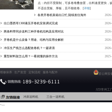
点：内径不受限制，可多卷堆叠放置，出料速度更快，
不适合宽板、厚板，且不能收卷.. [
详细
]
各类开卷机装箱出口忙,陆续发往海外
2026-
出口墨西哥1300液压开卷机安装调试完成
2026-
两条料带同步送料三种开卷机结构及应用对比
2026-
开卷机是什么设备？用途、结构与应用全解析
2026-
冲压生产线怎么选配收卷机？一篇讲清
2026-
重型材料架怎么用？一看就懂的操作方法
2025-
维修保养
生产发货
定制流程
服务与配件
苏公网安备3
JZD常州工
冲床送料机
三合一送料机
<---