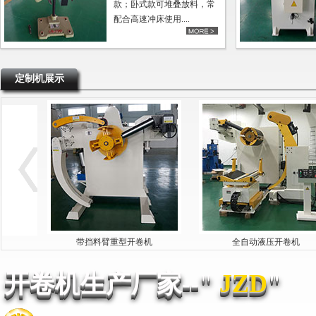
款；卧式款可堆叠放料，常
配合高速冲床使用....
更多>>
定制机展示
机
带挡料臂重型开卷机
全自动液压开卷机
开卷机
生产厂家--"
JZD
"