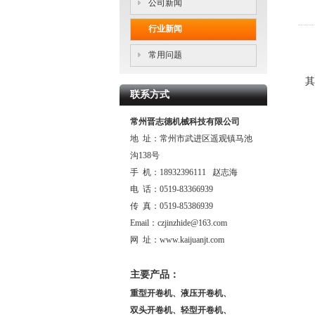
公司新闻
行业新闻
常用问题
其
联系方式
常州晋志德机械科技有限公司
地 址：常州市武进区遥观镇马池
沟138号
手 机：18932396111 赵志海
电 话：0519-83366939
传 真：0519-85386939
Email：czjinzhide@163.com
网 址：www.kaijuanjt.com
主要产品：
重型开卷机、液压开卷机、
双头开卷机、轻型开卷机、