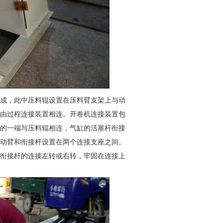
成，此中压料辊设置在压料臂支架上与动
由过程连接装置相连。开卷机连接装置包
的一端与压料辊相连，气缸的活塞杆衔接
动臂和衔接杆设置在两个连接支座之间。
衔接杆的连接左转或右转，牢固在连接上