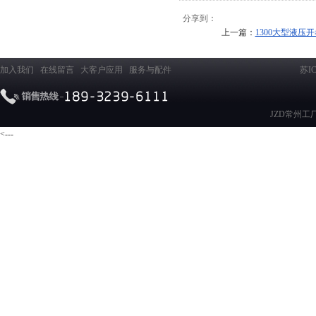
分享到：
上一篇：
1300大型液压
加入我们
在线留言
大客户应用
服务与配件
苏IC
JZD常州工
<---