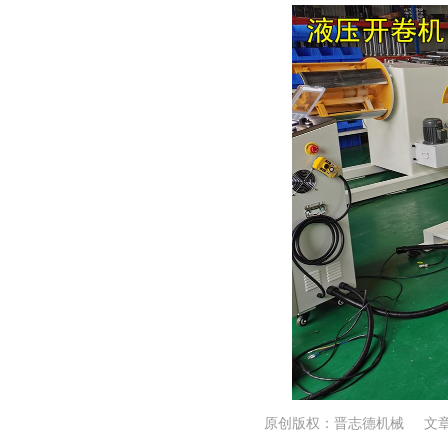
原创版权：晋志德机械 文章链接： htt