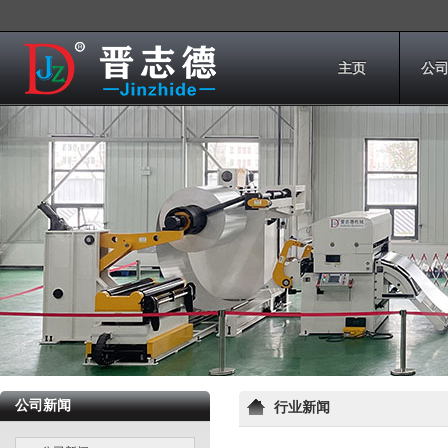
主页
公
公司新闻
行业新闻