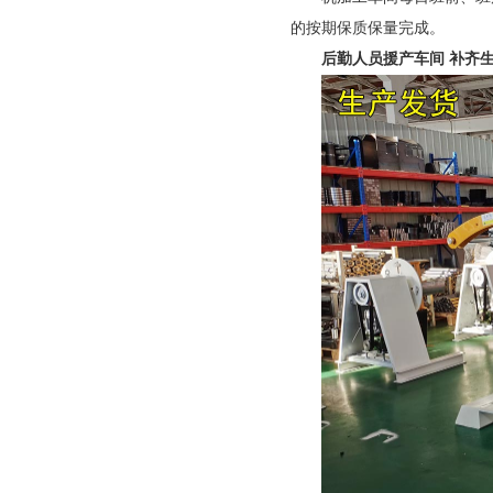
的按期保质保量完成。
后勤人员援产车间 补齐