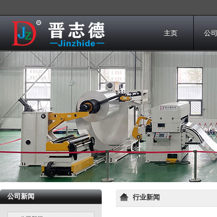
主页
公
公司新闻
行业新闻