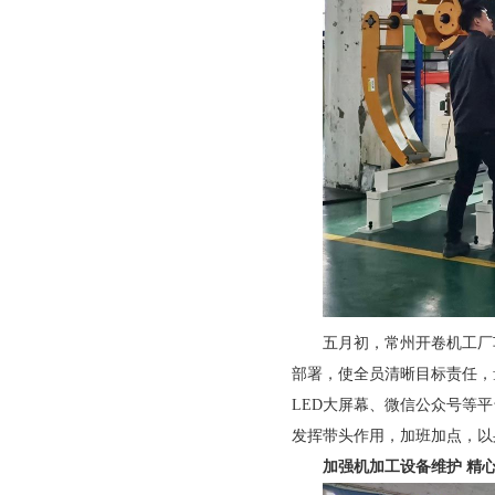
五月初，常州开卷机工厂车
部署，使全员清晰目标责任，
LED大屏幕、微信公众号等
发挥带头作用，加班加点，以
加强机加工设备维护 精