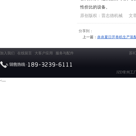
性价比的设备。
原创版权：晋志德机械 文章链接： htt
分享到：
上一篇：
炎炎夏日开卷机生产装
加入我们
在线留言
大客户应用
服务与配件
苏IC
JZD常州工
<---